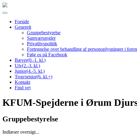
Toggle
navigation
Forside
Generelt
Gruppebestyrelse
Samværsregler
Privatlivspolitik
Fortegnelse over behandling af personoplysninger i fore
Følg os på Facebook
Bæver(0.-1. kl.)
Ulv(2.-3. kl.)
Junior(4.-5. kl.)
Trop/senior(6. kl.+)
Kontakt
Find vej
KFUM-Spejderne i Ørum Djur
Gruppebestyrelse
Indlæser oversigt...