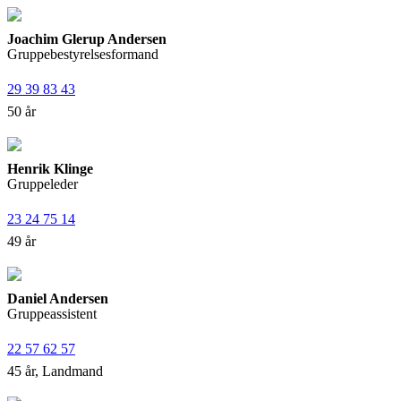
Joachim Glerup Andersen
Gruppebestyrelsesformand
29 39 83 43
50 år
Henrik Klinge
Gruppeleder
23 24 75 14
49 år
Daniel Andersen
Gruppeassistent
22 57 62 57
45 år, Landmand