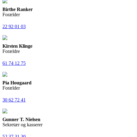
Birthe Ranker
Forælder
22 92 01 03
Kirsten Klinge
Forældre
61 74 12 75
Pia Hougaard
Forælder
30 62 72 41
Gunner T. Nielsen
Sekretær og kasserer
52 37 31 30