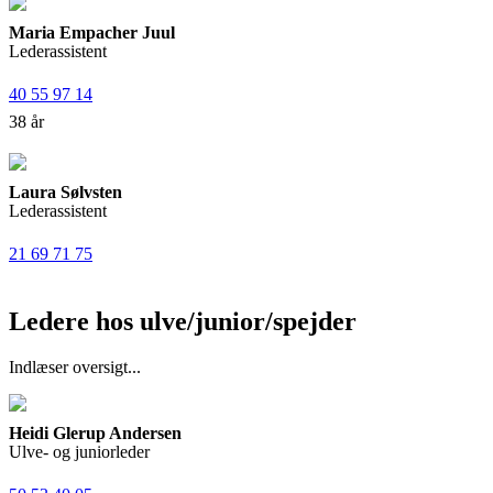
Maria Empacher Juul
Lederassistent
40 55 97 14
38 år
Laura Sølvsten
Lederassistent
21 69 71 75
Ledere hos ulve/junior/spejder
Indlæser oversigt...
Heidi Glerup Andersen
Ulve- og juniorleder