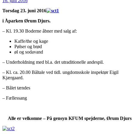
Oprettet
16. juni 2016
d.
Torsdag 23. juni 2016
i Åparken Ørum Djurs.
– Kl. 19.30 Boderne åbner med salg af:
Kaffe/the og kage
Pølser og brød
øl og sodavand
– Underholdning med bl.a. det utraditionelle andespil.
– Kl. ca. 20.00 Båltale ved tidl. ungdomsskole inspektør Eigil
Kjærgaard.
– Bålet tændes
– Fællessang
Alle er velkomne – På gensyn KFUM spejderne, Ørum Djurs