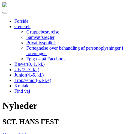
Toggle
navigation
Forside
Generelt
Gruppebestyrelse
Samværsregler
Privatlivspolitik
Fortegnelse over behandling af personoplysninger i
foreningen
Følg os på Facebook
Bæver(0.-1. kl.)
Ulv(2.-3. kl.)
Junior(4.-5. kl.)
Trop/senior(6. kl.+)
Kontakt
Find vej
Nyheder
SCT. HANS FEST